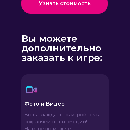
Узнать стоимость
Вы можете
дополнительно
заказать к игре:
от 15 до 50
Новый
крутой свет
Человек в студии
Фото и Видео
Вы наслаждаетесь игрой, а мы
Студия
150м2
сохраняем ваши эмоции!
трансформер
Пространства
На игре вы можете