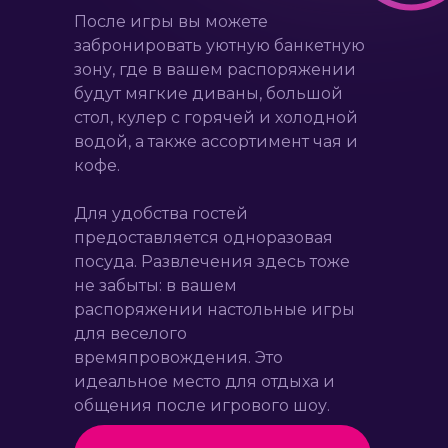
После игры вы можете
забронировать уютную банкетную
зону, где в вашем распоряжении
Новая эстетичная студия рассчитана
будут мягкие диваны, большой
на большие компании, чтобы всем
стол, кулер с горячей и холодной
было комфортно и весело :) Площадь
водой, а также ассортимент чая и
студии позволяет менять
кофе.
компоновку так, что в ней можно
устроить любой праздник и
Для удобства гостей
организовать фуршет одновременно
предоставляется одноразовая
с игровой зоной. А обновлённый
посуда. Развлечения здесь тоже
интерактивный свет и уникальный
не забыты: в вашем
дизайн студии добавляет ещё
распоряжении настольные игры
больше погружения в игру
для веселого
времяпровождения. Это
идеальное место для отдыха и
общения после игрового шоу.